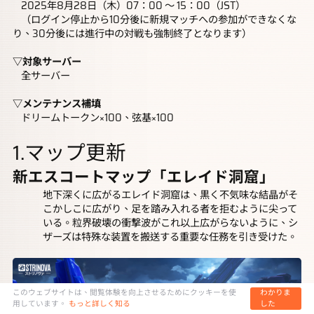
	2025年8月28日（木）07：00 ～ 15：00（JST）
	（ログイン停止から10分後に新規マッチへの参加ができなくな
り、30分後には進行中の対戦も強制終了となります）
▽対象サーバー
	全サーバー
▽メンテナンス補填
	ドリームトークン×100、弦基×100
1.マップ更新
新エスコートマップ「エレイド洞窟」
地下深くに広がるエレイド洞窟は、黒く不気味な結晶がそ
こかしこに広がり、足を踏み入れる者を拒むように尖って
いる。粒界破壊の衝撃波がこれ以上広がらないように、シ
ザーズは特殊な装置を搬送する重要な任務を引き受けた。
このウェブサイトは、閲覧体験を向上させるためにクッキーを使
わかりま
用しています。
もっと詳しく知る
した